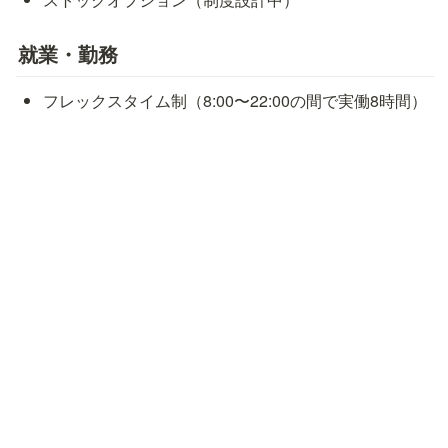
就業・勤務
フレックスタイム制（8:00〜22:00の間で実働8時間）
リモート勤務（各員の裁量に委ねています）
試用期間
3ヶ月（試用期間中の条件の変更はありません）
休日・休暇
年間休日：125日以上
完全週休2日制（土・日）
祝日
年末年始休暇