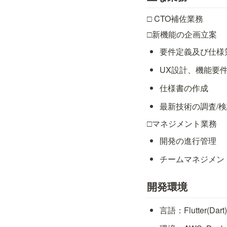
□ CTO補佐業務
□新機能の企画立案
要件定義及び仕様
UX設計、機能要
仕様書の作成
最新技術の調査/
□マネジメント業務
開発の進行管理
チームマネジメン
開発環境
言語：Flutter(Dart),